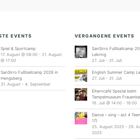
STE EVENTS
VERGANGENE EVENTS
Spiel & Sportcamp
SanSirro Fußballcamp 20
17. August @ 08:00
-
21. August
Lebring
@ 17:00
27. Juli
-
31. Juli
SanSirro Fußballcamp 2026 in
English Summer Camp Le
Hengsberg
27. Juli
-
31. Juli
31. August
-
4. September
Elterncafé Spezial beim
Tempelmuseum Frauenbe
16. Juli @ 14:00
-
16:00
Dance – sing – act 4 Tee
17)
25. August 2025
-
29. A
2025