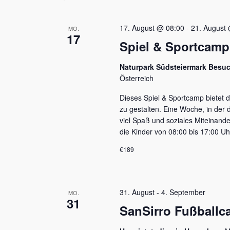
t
t
u
ü
m
s
a
a
17. August @ 08:00
-
21. August
MO.
w
s
17
l
l
ä
Spiel & Sportcamp
e
h
l
t
t
l
w
Naturpark Südsteiermark Besu
e
u
u
o
Österreich
n
r
n
n
.
t
Dieses Spiel & Sportcamp bietet d
e
g
zu gestalten. Eine Woche, in der 
g
i
viel Spaß und soziales Miteinande
e
e
n
die Kinder von 08:00 bis 17:00 U
g
n
n
€189
e
S
b
e
u
n
31. August
-
4. September
MO.
c
.
31
S
SanSirro Fußballc
h
u
c