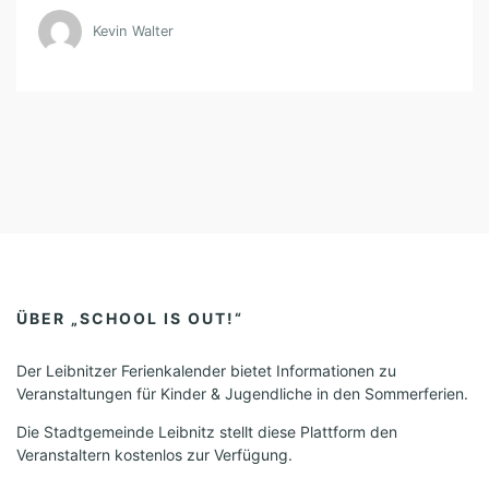
n
c
Kevin Walter
-
h
N
a
e
v
u
i
n
g
d
a
t
A
i
n
o
s
ÜBER „SCHOOL IS OUT!“
n
i
Der Leibnitzer Ferienkalender bietet Informationen zu
c
Veranstaltungen für Kinder & Jugendliche in den Sommerferien.
h
Die Stadtgemeinde Leibnitz stellt diese Plattform den
Veranstaltern kostenlos zur Verfügung.
t