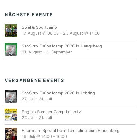
e
n
NÄCHSTE EVENTS
,
Spiel & Sportcamp
N
17. August @ 08:00
-
21. August @ 17:00
a
SanSirro Fußballcamp 2026 in Hengsberg
v
31. August
-
4. September
i
g
VERGANGENE EVENTS
a
SanSirro Fußballcamp 2026 in Lebring
t
27. Juli
-
31. Juli
i
English Summer Camp Leibnitz
o
27. Juli
-
31. Juli
n
Elterncafé Spezial beim Tempelmuseum Frauenberg
16. Juli @ 14:00
-
16:00