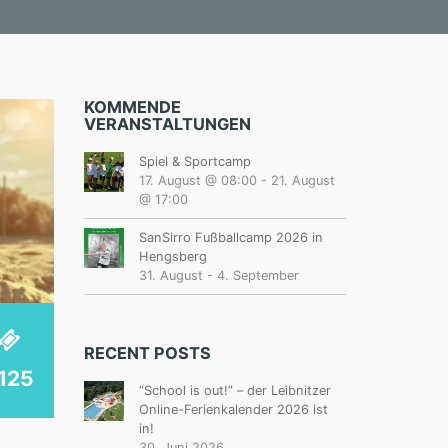
KOMMENDE
VERANSTALTUNGEN
Spiel & Sportcamp
17. August @ 08:00
-
21. August
@ 17:00
SanSirro Fußballcamp 2026 in
Hengsberg
31. August
-
4. September
RECENT POSTS
125
“School is out!” – der Leibnitzer
Online-Ferienkalender 2026 ist
in!
30. Juni 2026