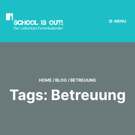
MENU
HOME
/
BLOG
/
BETREUUNG
Tags: Betreuung