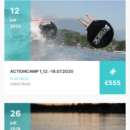
12
juli
2020
ACTIONCAMP 1_12.-18.07.2020
FLATTACH
€555
GANZTÄGIG
26
juli
2019