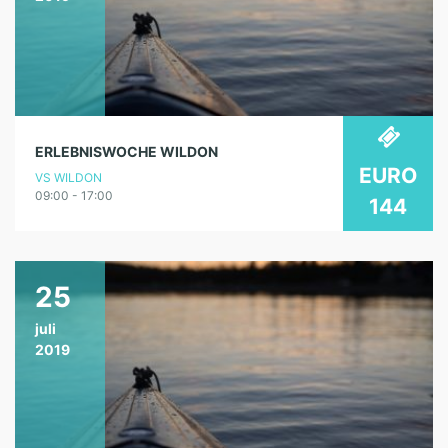
ERLEBNISWOCHE WILDON
EURO
VS WILDON
09:00 - 17:00
144
25
juli
2019