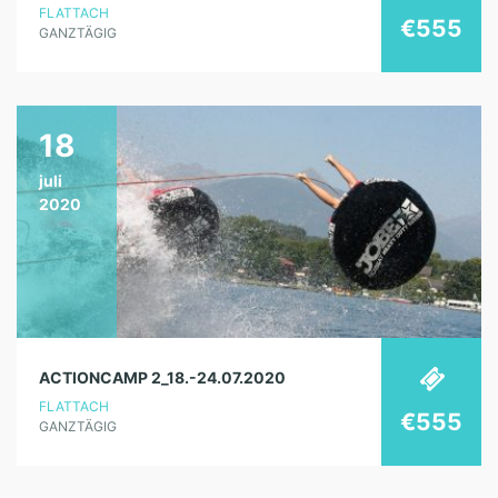
FLATTACH
€555
GANZTÄGIG
18
juli
2020
ACTIONCAMP 2_18.-24.07.2020
FLATTACH
€555
GANZTÄGIG