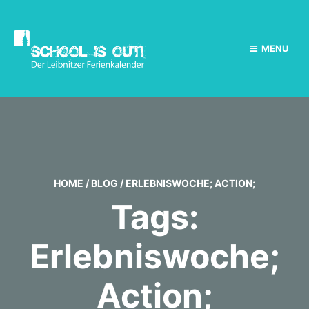
MENU
HOME
/
BLOG
/
ERLEBNISWOCHE; ACTION;
Tags:
Erlebniswoche;
Action;