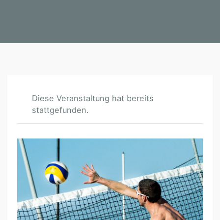
Diese Veranstaltung hat bereits
stattgefunden.
S
O
M
M
E
R