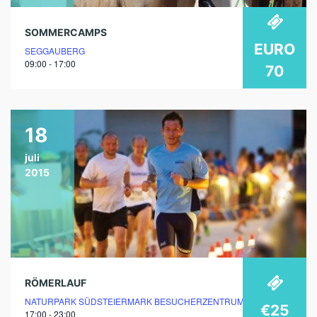
SOMMERCAMPS
EURO
SEGGAUBERG
09:00 - 17:00
70
18
juli
2015
RÖMERLAUF
NATURPARK SÜDSTEIERMARK BESUCHERZENTRUM GROTTENHOF
€25
17:00 - 23:00