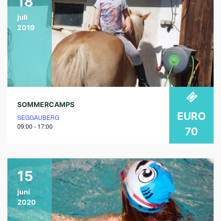
18
juli
2019
SOMMERCAMPS
EURO
SEGGAUBERG
09:00 - 17:00
70
15
juni
2020