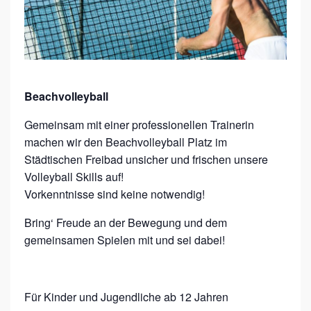
-
S
P
O
Beachvolleyball
R
T
Gemeinsam mit einer professionellen Trainerin
E
machen wir den Beachvolleyball Platz im
Städtischen Freibad unsicher und frischen unsere
R
Volleyball Skills auf!
L
Vorkenntnisse sind keine notwendig!
E
Bring‘ Freude an der Bewegung und dem
B
gemeinsamen Spielen mit und sei dabei!
N
I
S
Für Kinder und Jugendliche ab 12 Jahren