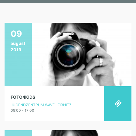
09
august
2019
FOTO4KIDS
JUGENDZENTRUM WAVE LEIBNITZ
09:00 - 17:00