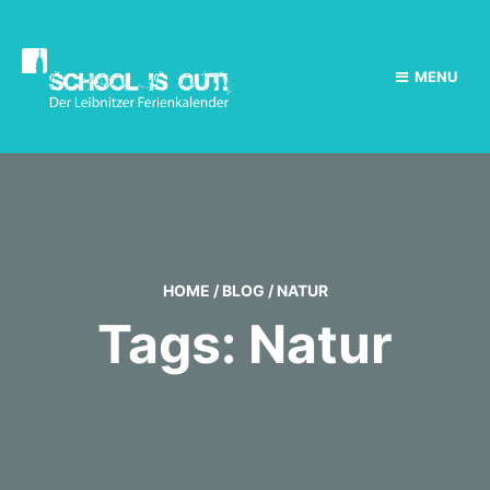
MENU
HOME
/
BLOG
/
NATUR
Tags: Natur