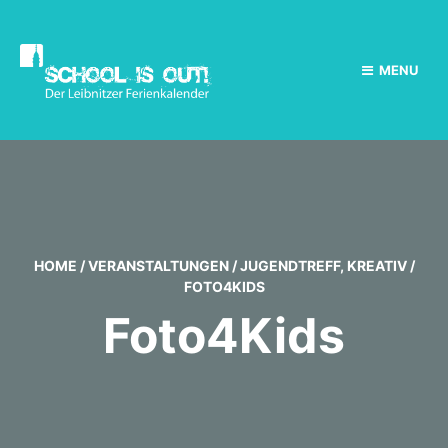
MENU
HOME
/
VERANSTALTUNGEN
/
JUGENDTREFF
,
KREATIV
/
FOTO4KIDS
Foto4Kids