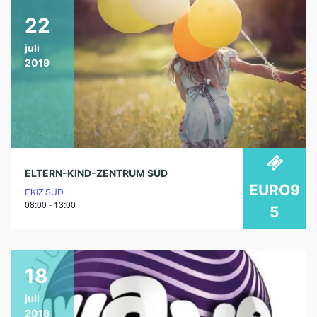
22
juli
2019
ELTERN-KIND-ZENTRUM SÜD
EURO9
EKIZ SÜD
08:00 - 13:00
5
18
juli
2018