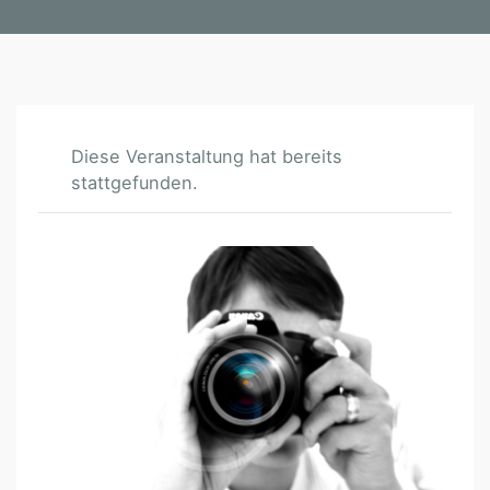
Diese Veranstaltung hat bereits
stattgefunden.
F
O
T
O
4
K
I