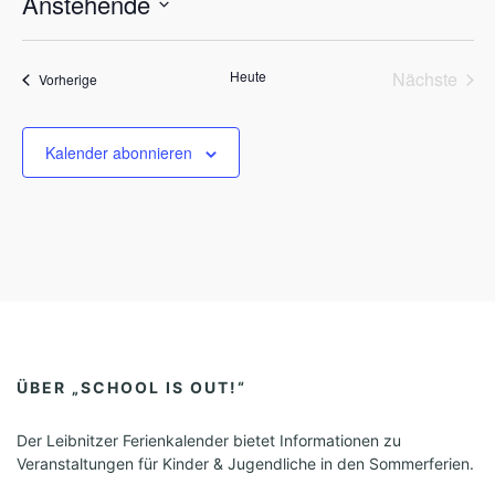
Anstehende
w
e
D
i
s
a
Heute
Nächste
Veranstaltungen
t
Vorherige
Veransta
u
m
w
Kalender abonnieren
ä
h
l
e
n
.
ÜBER „SCHOOL IS OUT!“
Der Leibnitzer Ferienkalender bietet Informationen zu
Veranstaltungen für Kinder & Jugendliche in den Sommerferien.