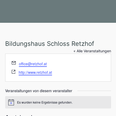
Bildungshaus Schloss Retzhof
« Alle Veranstaltungen
E
office@retzhof.at
m
W
http://www.retzhof.at
a
e
i
b
l
s
Veranstaltungen von diesem veranstalter
e
i
Es wurden keine Ergebnisse gefunden.
H
t
i
e
n