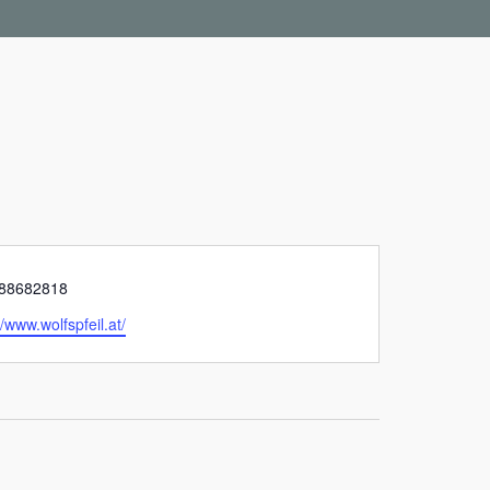
88682818
//www.wolfspfeil.at/