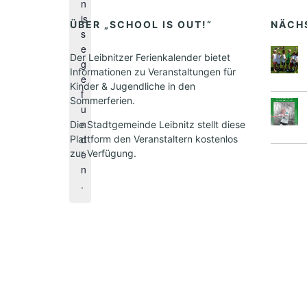
n
w
is
e
ÜBER „SCHOOL IS OUT!“
NÄCH
s
i
e
s
Der Leibnitzer Ferienkalender bietet
g
Informationen zu Veranstaltungen für
e
Kinder & Jugendliche in den
f
Sommerferien.
u
n
Die Stadtgemeinde Leibnitz stellt diese
d
Plattform den Veranstaltern kostenlos
zur Verfügung.
e
n
.