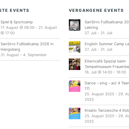
STE EVENTS
VERGANGENE EVENTS
Spiel & Sportcamp
SanSirro Fußballcamp 20
17. August @ 08:00
-
21. August
Lebring
@ 17:00
27. Juli
-
31. Juli
SanSirro Fußballcamp 2026 in
English Summer Camp Le
Hengsberg
27. Juli
-
31. Juli
31. August
-
4. September
Elterncafé Spezial beim
Tempelmuseum Frauenbe
16. Juli @ 14:00
-
16:00
Dance – sing – act 4 Tee
17)
25. August 2025
-
29. A
2025
Kreativ Tanzwoche 4 Kids
25. August 2025
-
29. A
2025