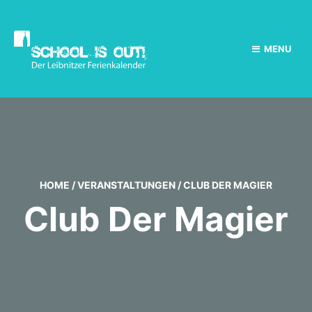
MENU
HOME
/
VERANSTALTUNGEN
/
CLUB DER MAGIER
Club Der Magier