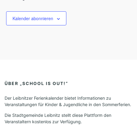
Veransta
u
m
w
Kalender abonnieren
ä
h
l
e
n
.
ÜBER „SCHOOL IS OUT!“
Der Leibnitzer Ferienkalender bietet Informationen zu
Veranstaltungen für Kinder & Jugendliche in den Sommerferien.
Die Stadtgemeinde Leibnitz stellt diese Plattform den
Veranstaltern kostenlos zur Verfügung.