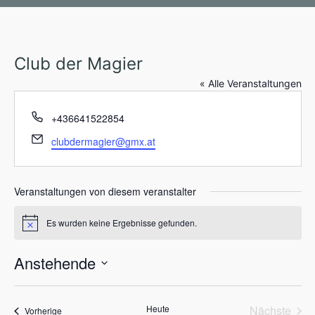
Club der Magier
« Alle Veranstaltungen
T
+436641522854
e
E
clubdermagier@gmx.at
l
m
e
a
f
i
Veranstaltungen von diesem veranstalter
o
l
n
Es wurden keine Ergebnisse gefunden.
H
i
n
Anstehende
w
e
D
i
s
a
Heute
Nächste
Veranstaltungen
t
Vorherige