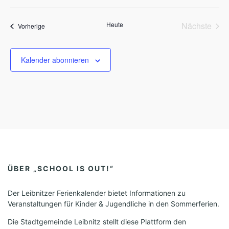
D
i
s
a
Heute
Nächste
Veranstaltungen
t
Vorherige
Veransta
u
m
w
Kalender abonnieren
ä
h
l
e
n
.
ÜBER „SCHOOL IS OUT!“
Der Leibnitzer Ferienkalender bietet Informationen zu
Veranstaltungen für Kinder & Jugendliche in den Sommerferien.
Die Stadtgemeinde Leibnitz stellt diese Plattform den