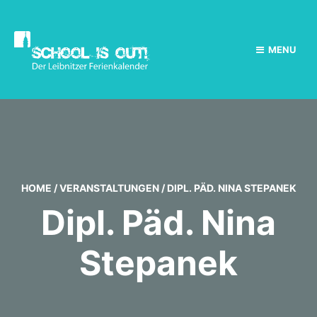
MENU
HOME
/
VERANSTALTUNGEN
/
DIPL. PÄD. NINA STEPANEK
Dipl. Päd. Nina
Stepanek