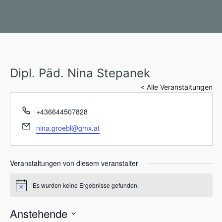
Dipl. Päd. Nina Stepanek
« Alle Veranstaltungen
T
+436644507828
e
E
nina.groebl@gmx.at
l
m
e
a
f
i
Veranstaltungen von diesem veranstalter
o
l
n
Es wurden keine Ergebnisse gefunden.
H
i
n
Anstehende
w
e