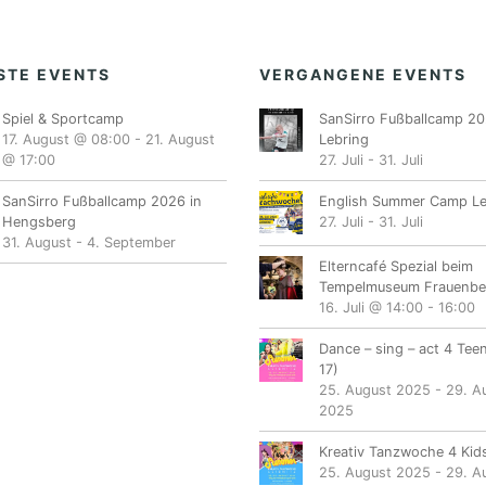
STE EVENTS
VERGANGENE EVENTS
Spiel & Sportcamp
SanSirro Fußballcamp 20
17. August @ 08:00
-
21. August
Lebring
@ 17:00
27. Juli
-
31. Juli
SanSirro Fußballcamp 2026 in
English Summer Camp Le
Hengsberg
27. Juli
-
31. Juli
31. August
-
4. September
Elterncafé Spezial beim
Tempelmuseum Frauenbe
16. Juli @ 14:00
-
16:00
Dance – sing – act 4 Tee
17)
25. August 2025
-
29. A
2025
Kreativ Tanzwoche 4 Kids
25. August 2025
-
29. A