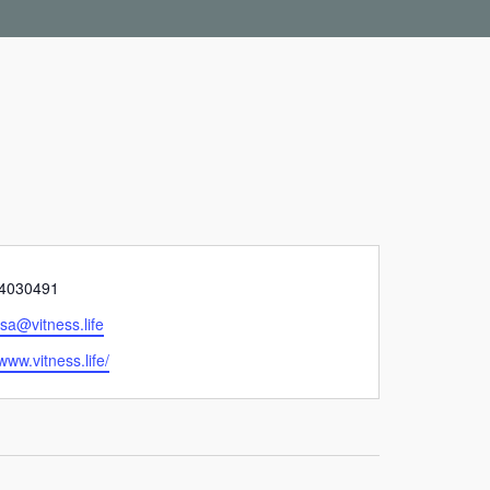
4030491
sa@vitness.life
/www.vitness.life/