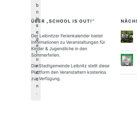
i
b
n
n
w
is
e
ÜBER „SCHOOL IS OUT!“
NÄCH
s
i
e
s
Der Leibnitzer Ferienkalender bietet
g
Informationen zu Veranstaltungen für
e
Kinder & Jugendliche in den
f
Sommerferien.
u
n
Die Stadtgemeinde Leibnitz stellt diese
d
Plattform den Veranstaltern kostenlos
zur Verfügung.
e
n
.