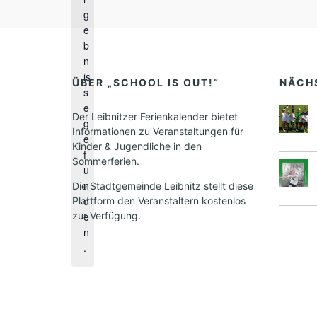
g
H
e
i
b
n
n
w
is
e
ÜBER „SCHOOL IS OUT!“
NÄCH
s
i
e
s
Der Leibnitzer Ferienkalender bietet
g
Informationen zu Veranstaltungen für
e
Kinder & Jugendliche in den
f
Sommerferien.
u
n
Die Stadtgemeinde Leibnitz stellt diese
d
Plattform den Veranstaltern kostenlos
zur Verfügung.
e
n
.