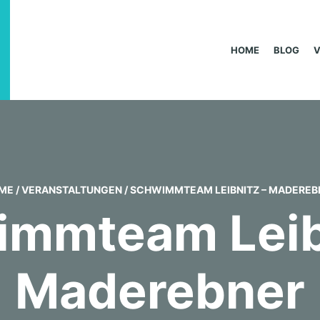
HOME
BLOG
ME
/
VERANSTALTUNGEN
/
SCHWIMMTEAM LEIBNITZ – MADEREB
mmteam Leib
Maderebner