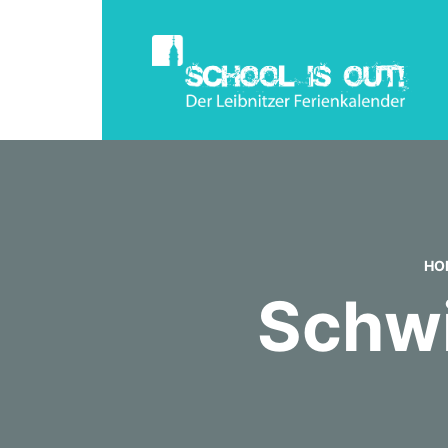
HO
Schwi