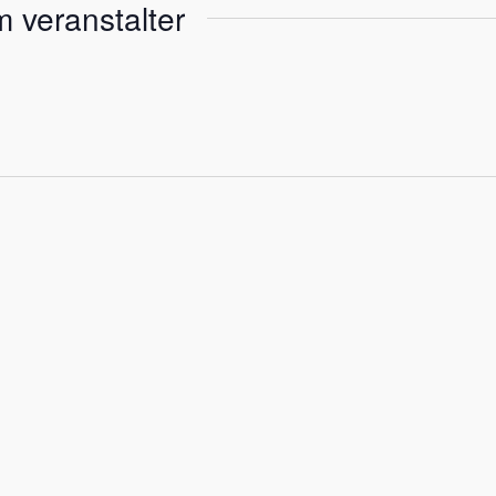
o
 veranstalter
l
n