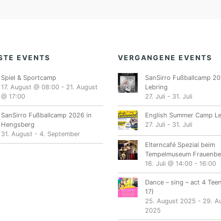
STE EVENTS
VERGANGENE EVENTS
Spiel & Sportcamp
SanSirro Fußballcamp 20
17. August @ 08:00
-
21. August
Lebring
@ 17:00
27. Juli
-
31. Juli
SanSirro Fußballcamp 2026 in
English Summer Camp Le
Hengsberg
27. Juli
-
31. Juli
31. August
-
4. September
Elterncafé Spezial beim
Tempelmuseum Frauenbe
16. Juli @ 14:00
-
16:00
Dance – sing – act 4 Tee
17)
25. August 2025
-
29. A
2025