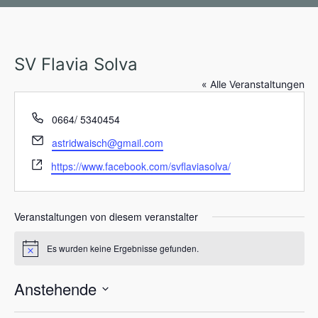
SV Flavia Solva
« Alle Veranstaltungen
T
0664/ 5340454
e
E
astridwaisch@gmail.com
l
m
W
e
https://www.facebook.com/svflaviasolva/
a
e
f
i
b
o
l
s
n
Veranstaltungen von diesem veranstalter
e
i
Es wurden keine Ergebnisse gefunden.
H
t
i
e
n
Anstehende
w
e
D
i