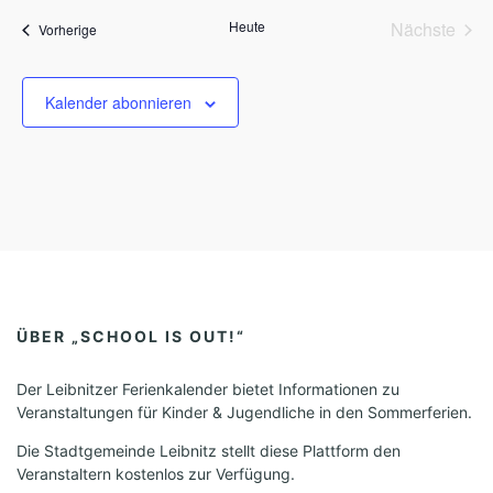
s
a
Heute
Nächste
Veranstaltungen
t
Vorherige
Veransta
u
m
w
Kalender abonnieren
ä
h
l
e
n
.
ÜBER „SCHOOL IS OUT!“
Der Leibnitzer Ferienkalender bietet Informationen zu
Veranstaltungen für Kinder & Jugendliche in den Sommerferien.
Die Stadtgemeinde Leibnitz stellt diese Plattform den
Veranstaltern kostenlos zur Verfügung.