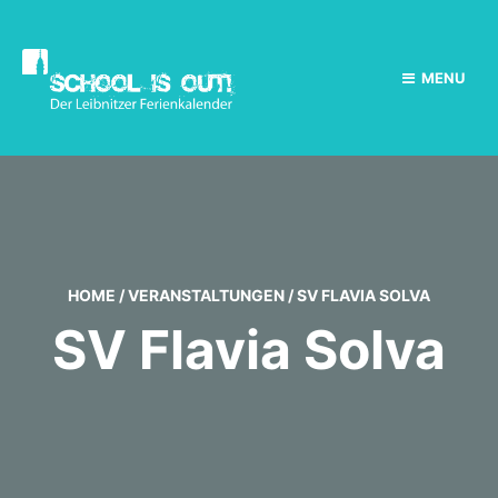
MENU
HOME
/
VERANSTALTUNGEN
/
SV FLAVIA SOLVA
SV Flavia Solva