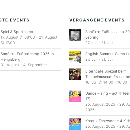
STE EVENTS
VERGANGENE EVENTS
Spiel & Sportcamp
SanSirro Fußballcamp 20
17. August @ 08:00
-
21. August
Lebring
@ 17:00
27. Juli
-
31. Juli
SanSirro Fußballcamp 2026 in
English Summer Camp Le
Hengsberg
27. Juli
-
31. Juli
31. August
-
4. September
Elterncafé Spezial beim
Tempelmuseum Frauenbe
16. Juli @ 14:00
-
16:00
Dance – sing – act 4 Tee
17)
25. August 2025
-
29. A
2025
Kreativ Tanzwoche 4 Kids
25. August 2025
-
29. A