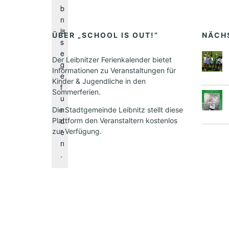
i
b
n
n
w
is
e
ÜBER „SCHOOL IS OUT!“
NÄCH
s
i
e
s
Der Leibnitzer Ferienkalender bietet
g
Informationen zu Veranstaltungen für
e
Kinder & Jugendliche in den
f
Sommerferien.
u
n
Die Stadtgemeinde Leibnitz stellt diese
d
Plattform den Veranstaltern kostenlos
zur Verfügung.
e
n
.