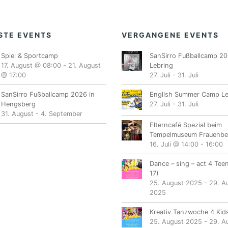
STE EVENTS
VERGANGENE EVENTS
Spiel & Sportcamp
SanSirro Fußballcamp 20
17. August @ 08:00
-
21. August
Lebring
@ 17:00
27. Juli
-
31. Juli
SanSirro Fußballcamp 2026 in
English Summer Camp Le
Hengsberg
27. Juli
-
31. Juli
31. August
-
4. September
Elterncafé Spezial beim
Tempelmuseum Frauenbe
16. Juli @ 14:00
-
16:00
Dance – sing – act 4 Tee
17)
25. August 2025
-
29. A
2025
Kreativ Tanzwoche 4 Kids
25. August 2025
-
29. A