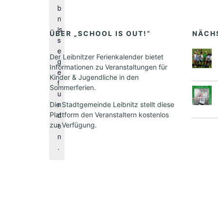
i
b
n
n
w
is
e
ÜBER „SCHOOL IS OUT!“
NÄCH
s
i
e
s
Der Leibnitzer Ferienkalender bietet
g
Informationen zu Veranstaltungen für
e
Kinder & Jugendliche in den
f
Sommerferien.
u
n
Die Stadtgemeinde Leibnitz stellt diese
d
Plattform den Veranstaltern kostenlos
zur Verfügung.
e
n
.