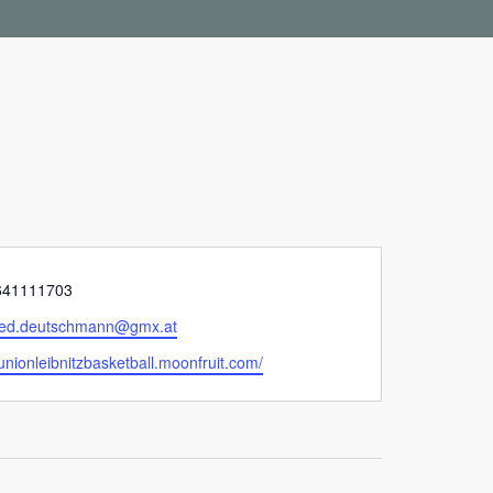
641111703
ried.deutschmann@gmx.at
/unionleibnitzbasketball.moonfruit.com/