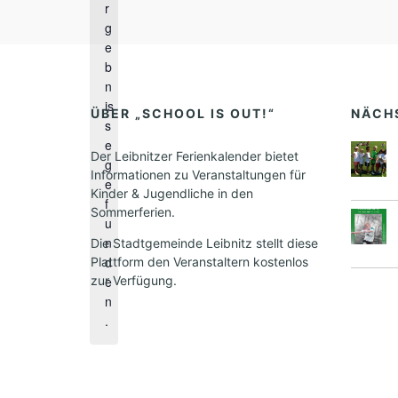
r
g
H
e
i
b
n
n
w
is
e
ÜBER „SCHOOL IS OUT!“
NÄCH
s
i
e
s
Der Leibnitzer Ferienkalender bietet
g
Informationen zu Veranstaltungen für
e
Kinder & Jugendliche in den
f
Sommerferien.
u
n
Die Stadtgemeinde Leibnitz stellt diese
d
Plattform den Veranstaltern kostenlos
zur Verfügung.
e
n
.