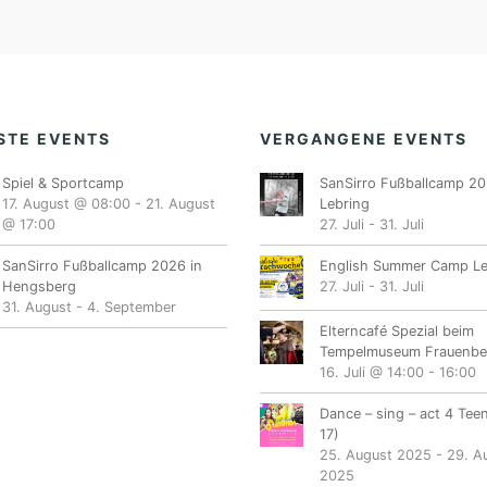
STE EVENTS
VERGANGENE EVENTS
Spiel & Sportcamp
SanSirro Fußballcamp 20
17. August @ 08:00
-
21. August
Lebring
@ 17:00
27. Juli
-
31. Juli
SanSirro Fußballcamp 2026 in
English Summer Camp Le
Hengsberg
27. Juli
-
31. Juli
31. August
-
4. September
Elterncafé Spezial beim
Tempelmuseum Frauenbe
16. Juli @ 14:00
-
16:00
Dance – sing – act 4 Tee
17)
25. August 2025
-
29. A
2025