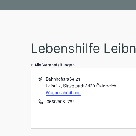
Lebenshilfe Leibn
« Alle Veranstaltungen
A
Bahnhofstraße 21
d
Leibnitz
,
Steiermark
8430
Österreich
r
Wegbeschreibung
e
T
0660/9031762
s
e
s
l
e
e
f
o