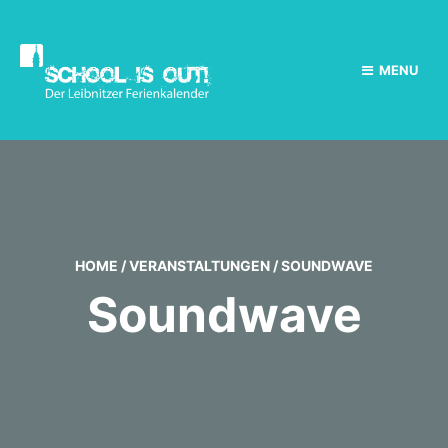
MENU
HOME
/
VERANSTALTUNGEN
/
SOUNDWAVE
Soundwave