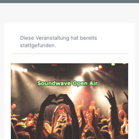
Diese Veranstaltung hat bereits
stattgefunden.
S
O
U
N
D
W
A
V